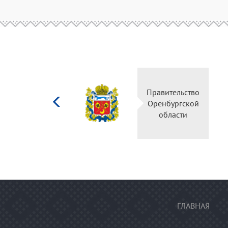
Министерство
Правительство
культуры
Оренбургской
Российской
области
федерации
ГЛАВНАЯ