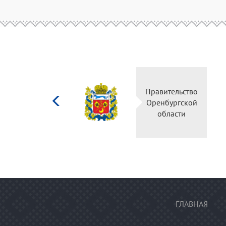
Министерство
Правител
культуры
Оренбур
Российской
облас
федерации
ГЛАВНАЯ