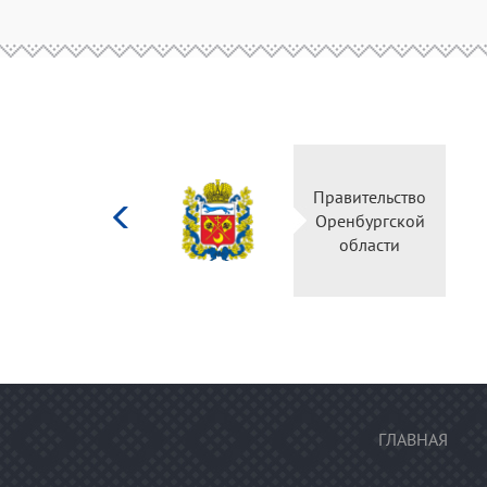
Министерство
Правительство
культуры
Оренбургской
Российской
области
федерации
ГЛАВНАЯ