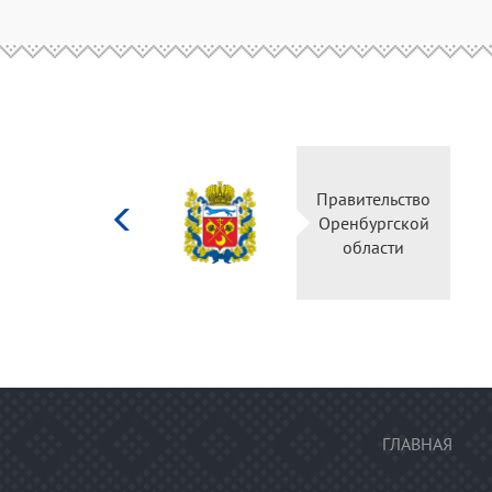
Министерство
Правительс
культуры
Оренбургск
Российской
области
федерации
ГЛАВНАЯ