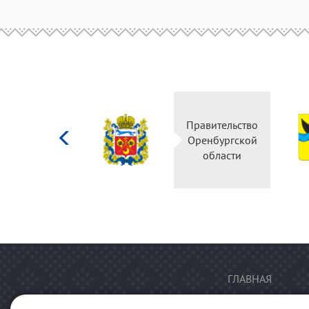
Министерство
Правительство
культуры
Оренбургской
Российской
области
федерации
ГЛАВНАЯ