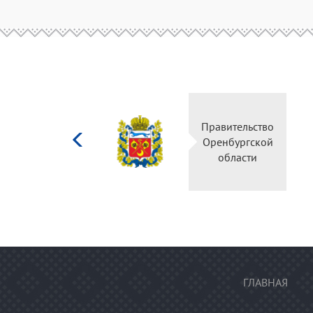
Министерство
Прав
культуры
Орен
Российской
о
федерации
ГЛАВНАЯ