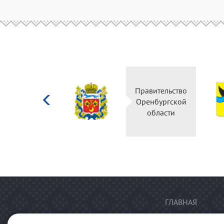
Министерство
Правительство
культуры
Оренбургской
Российской
области
федерации
ГЛАВНАЯ