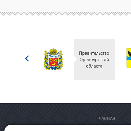
Министерство
Правительство
культуры
Оренбургской
Российской
области
федерации
ГЛАВНАЯ