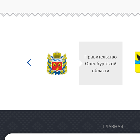
Министерство
Правительство
культуры
Оренбургской
Российской
области
федерации
ГЛАВНАЯ