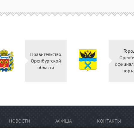
Горо
Правительство
Оренб
Оренбургской
официал
области
порт
НОВОСТИ
АФИША
КОНТАКТЫ