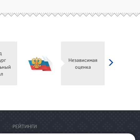
д
ург
Независимая
ьный
оценка
ал
РЕЙТИНГИ