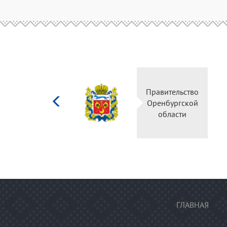
Министерство
Правител
культуры
Оренбур
Российской
облас
федерации
ГЛАВНАЯ