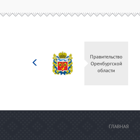
Министерство
Правительство
культуры
Оренбургской
Российской
области
федерации
ГЛАВНАЯ