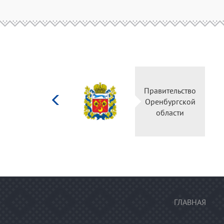
Министерство
Правител
культуры
Оренбур
Российской
облас
федерации
ГЛАВНАЯ