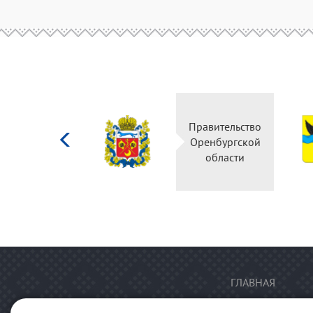
Министерство
Правительство
культуры
Оренбургской
Российской
области
федерации
ГЛАВНАЯ