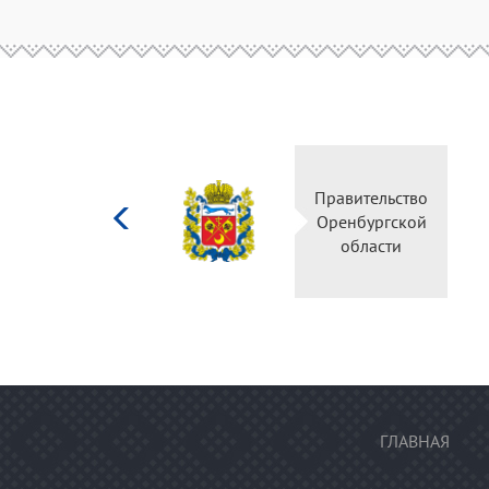
Министерство
Правительство
культуры
Оренбургской
Российской
области
федерации
ГЛАВНАЯ