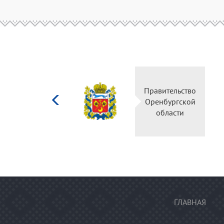
Министерство
Правительство
культуры
Оренбургской
Российской
области
федерации
ГЛАВНАЯ