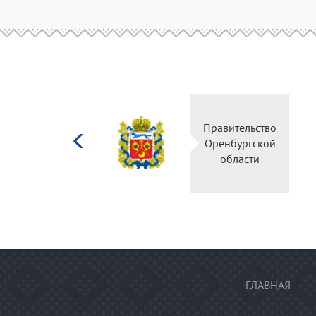
Министерство
Правительство
культуры
Оренбургской
Российской
области
федерации
ГЛАВНАЯ