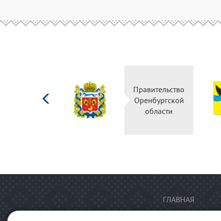
Министерство
Правительство
культуры
Оренбургской
Российской
области
федерации
ГЛАВНАЯ