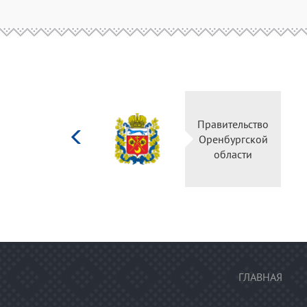
Министерство
Правительство
культуры
Оренбургской
Российской
области
федерации
ГЛАВНАЯ