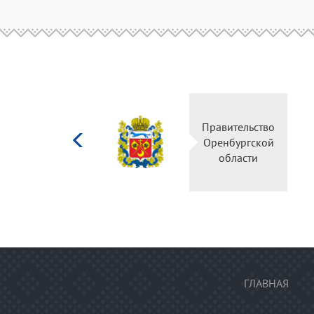
Министерство
Правительство
культуры
Оренбургской
Российской
области
федерации
ГЛАВНАЯ