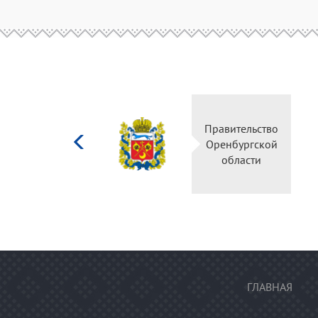
Министерство
Правительс
культуры
Оренбургск
Российской
области
федерации
ГЛАВНАЯ