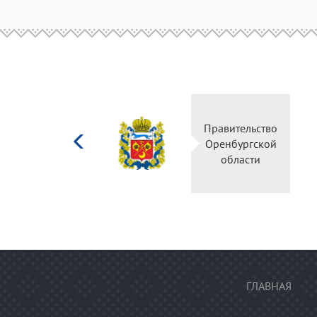
Министерство
Правител
культуры
Оренбур
Российской
облас
федерации
ГЛАВНАЯ