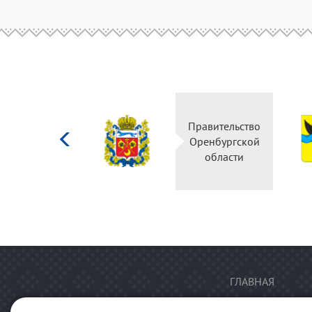
Министерство
Правительство
культуры
Оренбургской
Российской
области
федерации
ГЛАВНАЯ