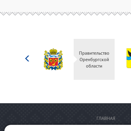
Министерство
Правительство
культуры
Оренбургской
Российской
области
федерации
ГЛАВНАЯ