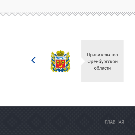
Министерство
Правительство
культуры
Оренбургской
Российской
области
федерации
ГЛАВНАЯ