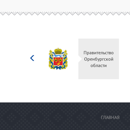
Министерство
Правитель
культуры
Оренбургс
Российской
област
федерации
ГЛАВНАЯ