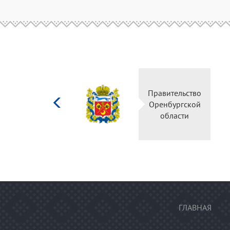
Министерство
Правительство
культуры
Оренбургской
Российской
области
федерации
ГЛАВНАЯ