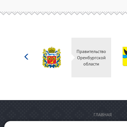
Министерство
Правительство
культуры
Оренбургской
Российской
области
федерации
ГЛАВНАЯ