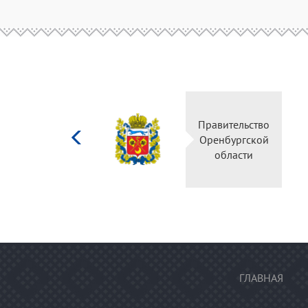
Министерство
Правите
культуры
Оренбу
Российской
обла
федерации
ГЛАВНАЯ