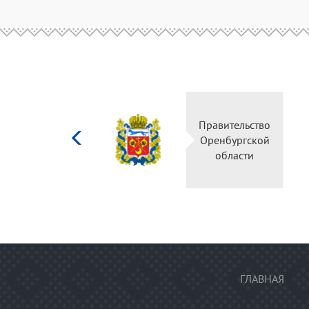
Министерство
Правительство
культуры
Оренбургской
Российской
области
федерации
ГЛАВНАЯ