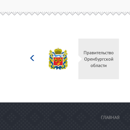
Министерство
Правительство
культуры
Оренбургской
Российской
области
федерации
ГЛАВНАЯ