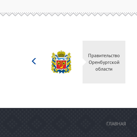
Министерство
Правительство
культуры
Оренбургской
Российской
области
федерации
ГЛАВНАЯ