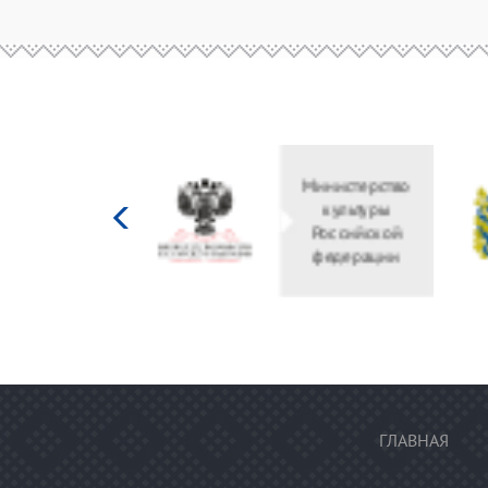
Министерство
культуры
Российской
федерации
ГЛАВНАЯ