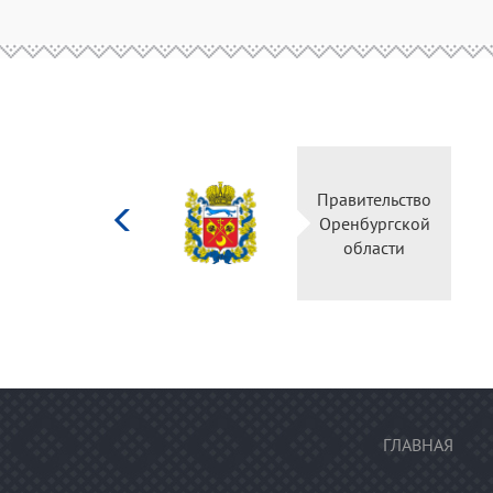
Министерство
культуры
Российской
федерации
ГЛАВНАЯ