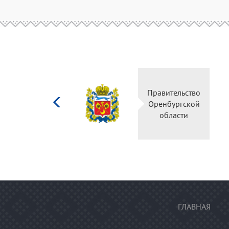
Министерство
Правительство
культуры
Оренбургской
Российской
области
федерации
ГЛАВНАЯ