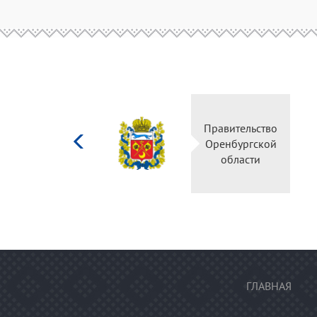
Министерство
Правительство
культуры
Оренбургской
Российской
области
федерации
ГЛАВНАЯ