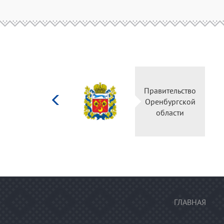
Министерство
Правительство
культуры
Оренбургской
Российской
области
федерации
ГЛАВНАЯ