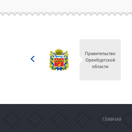
Министерство
Правительство
культуры
Оренбургской
Российской
области
федерации
ГЛАВНАЯ