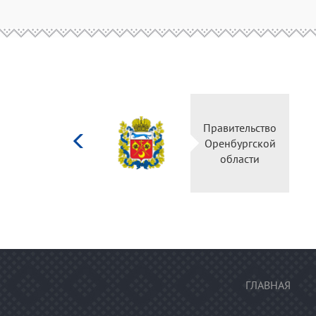
Министерство
Правитель
культуры
Оренбургс
Российской
област
федерации
ГЛАВНАЯ