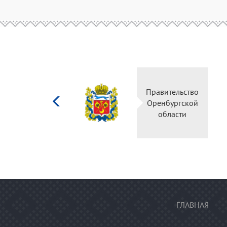
Министерство
Правительство
культуры
Оренбургской
Российской
области
федерации
ГЛАВНАЯ