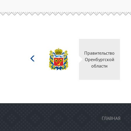
Министерство
Правител
культуры
Оренбур
Российской
облас
федерации
ГЛАВНАЯ