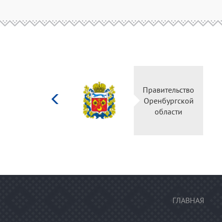
Министерство
Правительство
культуры
Оренбургской
Российской
области
федерации
ГЛАВНАЯ