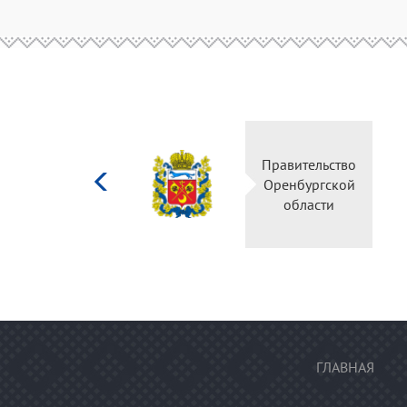
Министерство
Правительство
культуры
Оренбургской
Российской
области
федерации
ГЛАВНАЯ