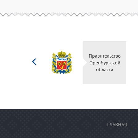
Министерство
Правительство
культуры
Оренбургской
Российской
области
федерации
ГЛАВНАЯ