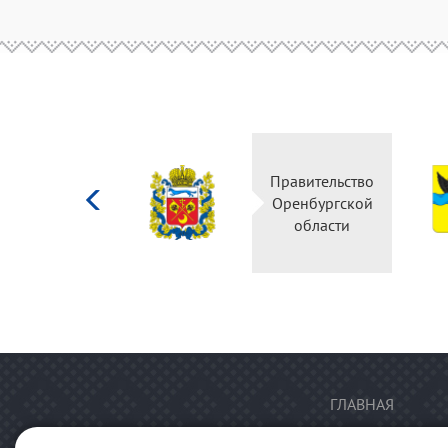
Министерство
Правительство
культуры
Оренбургской
Российской
области
федерации
ГЛАВНАЯ