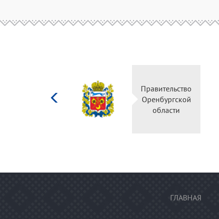
Министерство
Правительство
культуры
Оренбургской
Российской
области
федерации
ГЛАВНАЯ