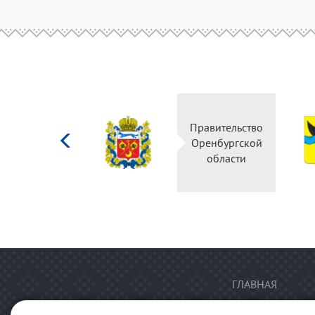
Министерство
Правительство
культуры
Оренбургской
Российской
области
федерации
ГЛАВНАЯ