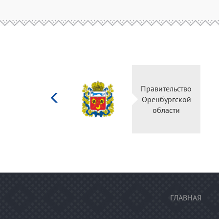
Министерство
Правител
культуры
Оренбур
Российской
облас
федерации
ГЛАВНАЯ