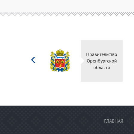
Министерство
Правительство
культуры
Оренбургской
Российской
области
федерации
ГЛАВНАЯ