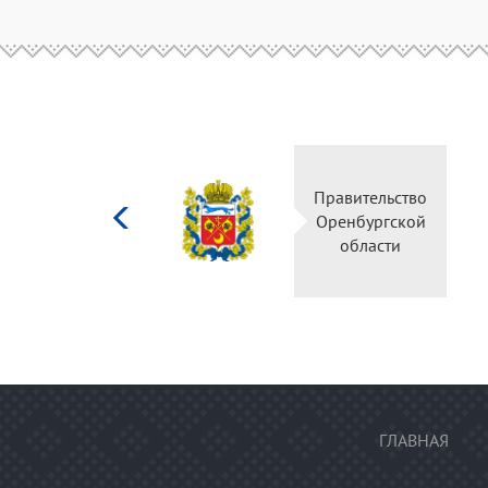
Министерство
Правительство
культуры
Оренбургской
Российской
области
федерации
ГЛАВНАЯ